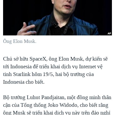
TẠI
VIDEO
"Tìm"
NGƯỜI VIỆT HẢI NGOẠI
HÀNH TRÌNH BẦU CỬ 2024
NGHE
ĐỜI SỐNG
MỘT NĂM CHIẾN TRANH TẠI DẢI GAZA
KINH TẾ
MẠNG XÃ HỘI
GIẢI MÃ VÀNH ĐAI & CON ĐƯỜNG
KHOA HỌC
NGÀY TỊ NẠN THẾ GIỚI
Ông Elon Musk.
SỨC KHOẺ
TRỊNH VĨNH BÌNH - NGƯỜI HẠ 'BÊN THẮNG CUỘC'
Ngôn ngữ khác
VĂN HOÁ
GROUND ZERO – XƯA VÀ NAY
Chủ sở hữu SpaceX, ông Elon Musk, dự kiến sẽ
THỂ THAO
tới Indonesia để triển khai dịch vụ Internet vệ
CHI PHÍ CHIẾN TRANH AFGHANISTAN
GIÁO DỤC
tinh Starlink hôm 19/5, hai bộ trưởng của
CÁC GIÁ TRỊ CỘNG HÒA Ở VIỆT NAM
Indonesia cho biết.
THƯỢNG ĐỈNH TRUMP-KIM TẠI VIỆT NAM
TRỊNH VĨNH BÌNH VS. CHÍNH PHỦ VIỆT NAM
Bộ trưởng Luhut Pandjaitan, một đồng minh thân
NGƯ DÂN VIỆT VÀ LÀN SÓNG TRỘM HẢI SÂM
cận của Tổng thống Joko Widodo, cho biết rằng
ông Musk sẽ triển khai dịch vụ này trên đảo nghỉ
BÊN KIA QUỐC LỘ: TIẾNG VỌNG TỪ NÔNG THÔN MỸ