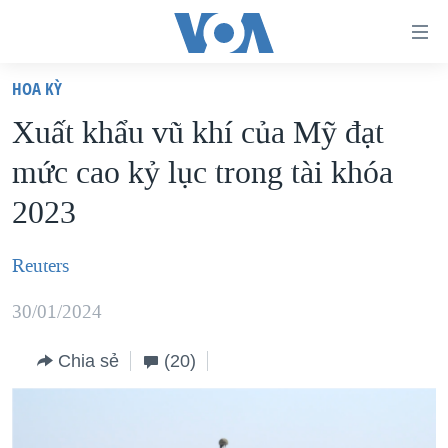
Đường
dẫn
HOA KỲ
truy
TRANG CHỦ
Xuất khẩu vũ khí của Mỹ đạt
cập
VIỆT NAM
mức cao kỷ lục trong tài khóa
Tới
HOA KỲ
nội
2023
BIỂN ĐÔNG
dung
THẾ GIỚI
chính
Reuters
BLOG
Tới
30/01/2024
điều
DIỄN ĐÀN
hướng
MỤC
Chia sẻ
(20)
chính
CHUYÊN ĐỀ
TỰ DO BÁO CHÍ
Đi
HỌC TIẾNG ANH
VẠCH TRẦN TIN GIẢ
CHIẾN TRANH THƯƠNG MẠI CỦA MỸ: QUÁ KHỨ VÀ HIỆN
tới