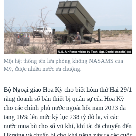
TẠI
VIDEO
"Tìm"
NGƯỜI VIỆT HẢI NGOẠI
HÀNH TRÌNH BẦU CỬ 2024
NGHE
ĐỜI SỐNG
MỘT NĂM CHIẾN TRANH TẠI DẢI GAZA
KINH TẾ
MẠNG XÃ HỘI
GIẢI MÃ VÀNH ĐAI & CON ĐƯỜNG
KHOA HỌC
NGÀY TỊ NẠN THẾ GIỚI
SỨC KHOẺ
TRỊNH VĨNH BÌNH - NGƯỜI HẠ 'BÊN THẮNG CUỘC'
Một hệt thống tên lửa phòng không NASAMS của
Ngôn ngữ khác
VĂN HOÁ
GROUND ZERO – XƯA VÀ NAY
Mỹ, được nhiều nước ưa chuộng.
THỂ THAO
CHI PHÍ CHIẾN TRANH AFGHANISTAN
GIÁO DỤC
Bộ Ngoại giao Hoa Kỳ cho biết hôm thứ Hai 29/1
CÁC GIÁ TRỊ CỘNG HÒA Ở VIỆT NAM
rằng doanh số bán thiết bị quân sự của Hoa Kỳ
THƯỢNG ĐỈNH TRUMP-KIM TẠI VIỆT NAM
cho các chính phủ nước ngoài hồi năm 2023 đã
TRỊNH VĨNH BÌNH VS. CHÍNH PHỦ VIỆT NAM
tăng 16% lên mức kỷ lục 238 tỷ đô la, vì các
NGƯ DÂN VIỆT VÀ LÀN SÓNG TRỘM HẢI SÂM
nước mua bù cho số vũ khí, khí tài đã chuyển đến
BÊN KIA QUỐC LỘ: TIẾNG VỌNG TỪ NÔNG THÔN MỸ
Ukraine và chuẩn bị cho khả năng xảy ra các cuộc