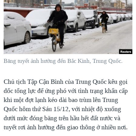
TẠI
VIDEO
"Tìm"
NGƯỜI VIỆT HẢI NGOẠI
HÀNH TRÌNH BẦU CỬ 2024
NGHE
ĐỜI SỐNG
MỘT NĂM CHIẾN TRANH TẠI DẢI GAZA
KINH TẾ
MẠNG XÃ HỘI
GIẢI MÃ VÀNH ĐAI & CON ĐƯỜNG
KHOA HỌC
NGÀY TỊ NẠN THẾ GIỚI
SỨC KHOẺ
TRỊNH VĨNH BÌNH - NGƯỜI HẠ 'BÊN THẮNG CUỘC'
Băng tuyết ảnh hưởng đến Bắc Kinh, Trung Quốc.
Ngôn ngữ khác
VĂN HOÁ
GROUND ZERO – XƯA VÀ NAY
THỂ THAO
CHI PHÍ CHIẾN TRANH AFGHANISTAN
Chủ tịch Tập Cận Bình của Trung Quốc kêu gọi
GIÁO DỤC
CÁC GIÁ TRỊ CỘNG HÒA Ở VIỆT NAM
dốc tổng lực để ứng phó với tình trạng khẩn cấp
khi một đợt lạnh kéo dài bao trùm lên Trung
THƯỢNG ĐỈNH TRUMP-KIM TẠI VIỆT NAM
Quốc hôm thứ Sáu 15/12, với nhiệt độ xuống
TRỊNH VĨNH BÌNH VS. CHÍNH PHỦ VIỆT NAM
dưới mức đóng băng trên hầu hết đất nước và
NGƯ DÂN VIỆT VÀ LÀN SÓNG TRỘM HẢI SÂM
tuyết rơi ảnh hưởng đến giao thông ở nhiều nơi.
BÊN KIA QUỐC LỘ: TIẾNG VỌNG TỪ NÔNG THÔN MỸ