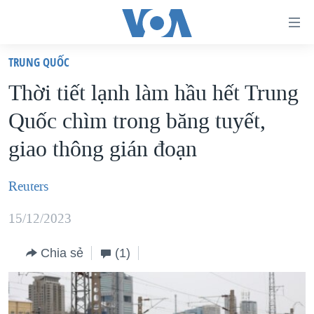
Đường
dẫn
TRUNG QUỐC
truy
TRANG CHỦ
Thời tiết lạnh làm hầu hết Trung
cập
VIỆT NAM
Quốc chìm trong băng tuyết,
Tới
HOA KỲ
nội
giao thông gián đoạn
BIỂN ĐÔNG
dung
THẾ GIỚI
chính
Reuters
BLOG
Tới
15/12/2023
điều
DIỄN ĐÀN
hướng
MỤC
Chia sẻ
(1)
chính
CHUYÊN ĐỀ
TỰ DO BÁO CHÍ
Đi
HỌC TIẾNG ANH
VẠCH TRẦN TIN GIẢ
CHIẾN TRANH THƯƠNG MẠI CỦA MỸ: QUÁ KHỨ VÀ HIỆN
tới