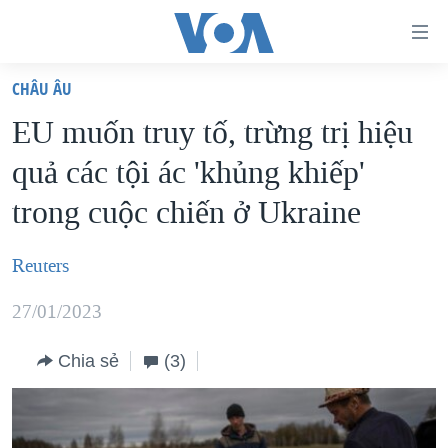
Đường
dẫn
CHÂU ÂU
truy
TRANG CHỦ
EU muốn truy tố, trừng trị hiệu
cập
VIỆT NAM
quả các tội ác 'khủng khiếp'
Tới
HOA KỲ
nội
trong cuộc chiến ở Ukraine
BIỂN ĐÔNG
dung
THẾ GIỚI
chính
Reuters
BLOG
Tới
27/01/2023
điều
DIỄN ĐÀN
hướng
MỤC
Chia sẻ
(3)
chính
CHUYÊN ĐỀ
TỰ DO BÁO CHÍ
Đi
HỌC TIẾNG ANH
VẠCH TRẦN TIN GIẢ
CHIẾN TRANH THƯƠNG MẠI CỦA MỸ: QUÁ KHỨ VÀ HIỆN
tới