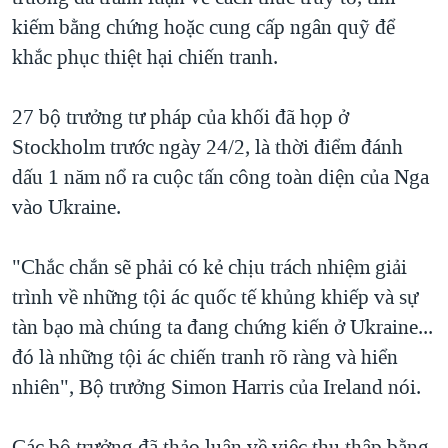
kiếm bằng chứng hoặc cung cấp ngân quỹ để
QUAN HỆ VIỆT MỸ
khắc phục thiệt hại chiến tranh.
27 bộ trưởng tư pháp của khối đã họp ở
Stockholm trước ngày 24/2, là thời điểm đánh
dấu 1 năm nổ ra cuộc tấn công toàn diện của Nga
vào Ukraine.
"Chắc chắn sẽ phải có kẻ chịu trách nhiệm giải
trình về những tội ác quốc tế khủng khiếp và sự
tàn bạo mà chúng ta đang chứng kiến ở Ukraine...
đó là những tội ác chiến tranh rõ ràng và hiển
nhiên", Bộ trưởng Simon Harris của Ireland nói.
Các bộ trưởng đã thảo luận về việc thu thập bằng