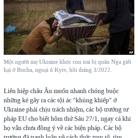
TẠI
VIDEO
"Tìm"
NGƯỜI VIỆT HẢI NGOẠI
HÀNH TRÌNH BẦU CỬ 2024
NGHE
ĐỜI SỐNG
MỘT NĂM CHIẾN TRANH TẠI DẢI GAZA
KINH TẾ
MẠNG XÃ HỘI
GIẢI MÃ VÀNH ĐAI & CON ĐƯỜNG
KHOA HỌC
NGÀY TỊ NẠN THẾ GIỚI
SỨC KHOẺ
TRỊNH VĨNH BÌNH - NGƯỜI HẠ 'BÊN THẮNG CUỘC'
Một người mẹ Ukraine khóc con trai bị quân Nga giết
Ngôn ngữ khác
VĂN HOÁ
GROUND ZERO – XƯA VÀ NAY
hại ở Bucha, ngoại ô Kyiv, hồi tháng 3/2022.
THỂ THAO
CHI PHÍ CHIẾN TRANH AFGHANISTAN
GIÁO DỤC
Liên hiệp châu Âu muốn nhanh chóng buộc
CÁC GIÁ TRỊ CỘNG HÒA Ở VIỆT NAM
những kẻ gây ra các tội ác "khủng khiếp" ở
THƯỢNG ĐỈNH TRUMP-KIM TẠI VIỆT NAM
Ukraine phải chịu trách nhiệm, các bộ trưởng tư
TRỊNH VĨNH BÌNH VS. CHÍNH PHỦ VIỆT NAM
pháp EU cho biết hôm thứ Sáu 27/1, ngay cả khi
NGƯ DÂN VIỆT VÀ LÀN SÓNG TRỘM HẢI SÂM
họ vẫn chưa đồng ý về các biện pháp. Các bộ
BÊN KIA QUỐC LỘ: TIẾNG VỌNG TỪ NÔNG THÔN MỸ
trưởng đã tranh luận về cách thức truy tố, tìm