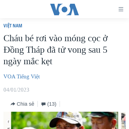
Đường
dẫn
VIỆT NAM
truy
TRANG CHỦ
Cháu bé rơi vào móng cọc ở
cập
VIỆT NAM
Đồng Tháp đã tử vong sau 5
Tới
HOA KỲ
nội
ngày mắc kẹt
BIỂN ĐÔNG
dung
THẾ GIỚI
chính
VOA Tiếng Việt
BLOG
Tới
04/01/2023
điều
DIỄN ĐÀN
hướng
MỤC
Chia sẻ
(13)
chính
CHUYÊN ĐỀ
TỰ DO BÁO CHÍ
Đi
HỌC TIẾNG ANH
VẠCH TRẦN TIN GIẢ
CHIẾN TRANH THƯƠNG MẠI CỦA MỸ: QUÁ KHỨ VÀ HIỆN
tới