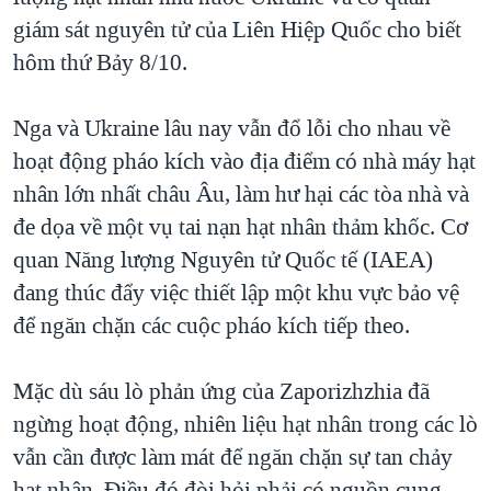
giám sát nguyên tử của Liên Hiệp Quốc cho biết
QUAN HỆ VIỆT MỸ
hôm thứ Bảy 8/10.
Nga và Ukraine lâu nay vẫn đổ lỗi cho nhau về
hoạt động pháo kích vào địa điểm có nhà máy hạt
nhân lớn nhất châu Âu, làm hư hại các tòa nhà và
đe dọa về một vụ tai nạn hạt nhân thảm khốc. Cơ
quan Năng lượng Nguyên tử Quốc tế (IAEA)
đang thúc đẩy việc thiết lập một khu vực bảo vệ
để ngăn chặn các cuộc pháo kích tiếp theo.
Mặc dù sáu lò phản ứng của Zaporizhzhia đã
ngừng hoạt động, nhiên liệu hạt nhân trong các lò
vẫn cần được làm mát để ngăn chặn sự tan chảy
hạt nhân. Điều đó đòi hỏi phải có nguồn cung