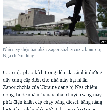
TẠI
VIDEO
"Tìm"
NGƯỜI VIỆT HẢI NGOẠI
HÀNH TRÌNH BẦU CỬ 2024
NGHE
ĐỜI SỐNG
MỘT NĂM CHIẾN TRANH TẠI DẢI GAZA
KINH TẾ
MẠNG XÃ HỘI
GIẢI MÃ VÀNH ĐAI & CON ĐƯỜNG
KHOA HỌC
NGÀY TỊ NẠN THẾ GIỚI
SỨC KHOẺ
TRỊNH VĨNH BÌNH - NGƯỜI HẠ 'BÊN THẮNG CUỘC'
Nhà máy điện hạt nhân Zaporizhzhia của Ukraine bị
Ngôn ngữ khác
VĂN HOÁ
GROUND ZERO – XƯA VÀ NAY
Nga chiếm đóng.
THỂ THAO
CHI PHÍ CHIẾN TRANH AFGHANISTAN
GIÁO DỤC
Các cuộc pháo kích trong đêm đã cắt đứt đường
CÁC GIÁ TRỊ CỘNG HÒA Ở VIỆT NAM
dây cung cấp điện cho nhà máy hạt nhân
THƯỢNG ĐỈNH TRUMP-KIM TẠI VIỆT NAM
Zaporizhzhia của Ukraine đang bị Nga chiếm
TRỊNH VĨNH BÌNH VS. CHÍNH PHỦ VIỆT NAM
đóng, buộc nhà máy này phải chuyển sang máy
NGƯ DÂN VIỆT VÀ LÀN SÓNG TRỘM HẢI SÂM
phát điện khẩn cấp chạy bằng diesel, hãng năng
BÊN KIA QUỐC LỘ: TIẾNG VỌNG TỪ NÔNG THÔN MỸ
lượng hạt nhân nhà nước Ukraine và cơ quan