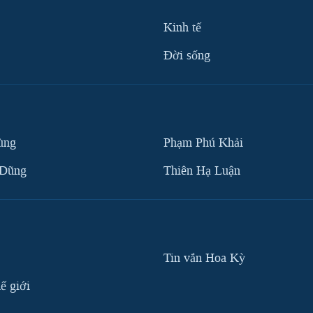
Kinh tế
Ðời sống
ùng
Phạm Phú Khải
 Dũng
Thiên Hạ Luận
Tin vắn Hoa Kỳ
ế giới