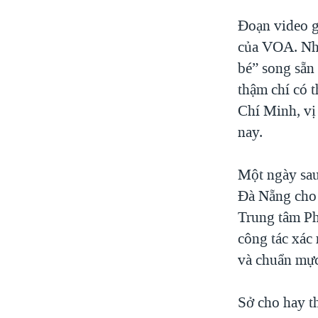
Đoạn video gâ
của VOA. Nhi
bé” song sẵn
thậm chí có 
Chí Minh, vị
nay.
Một ngày sau
Đà Nẵng cho 
Trung tâm Ph
công tác xác
và chuẩn mực
Sở cho hay t