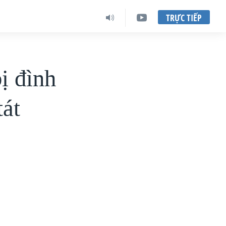
TRỰC TIẾP
ị đình
tát