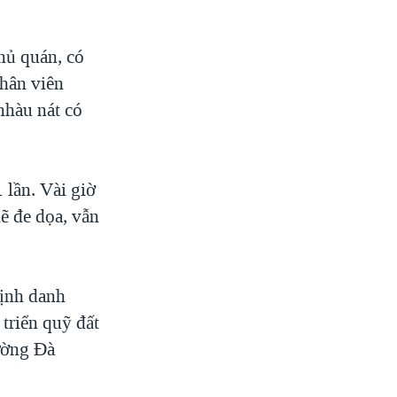
hủ quán, có
nhân viên
nhàu nát có
 lần. Vài giờ
lẽ đe dọa, vẫn
định danh
 triển quỹ đất
ường Đà