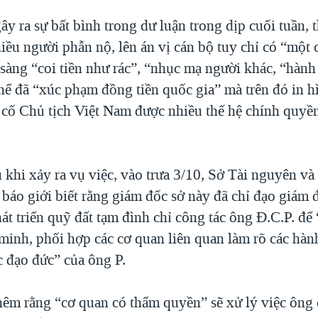
y ra sự bất bình trong dư luận trong dịp cuối tuần, 
ều người phẫn nộ, lên án vị cán bộ tuy chỉ có “một 
 sàng “coi tiền như rác”, “nhục mạ người khác, “hành
thể đã “xúc phạm đồng tiền quốc gia” mà trên đó in 
 cố Chủ tịch Việt Nam được nhiều thế hệ chính quyền
 khi xảy ra vụ việc, vào trưa 3/10, Sở Tài nguyên v
báo giới biết rằng giám đốc sở này đã chỉ đạo giám 
át triển quỹ đất tạm đình chỉ công tác ông Đ.C.P. để
 minh, phối hợp các cơ quan liên quan làm rõ các hàn
 đạo đức” của ông P.
hêm rằng “cơ quan có thẩm quyền” sẽ xử lý việc ông 