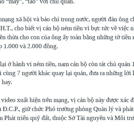
hô “mày”, “tao” với chủ quán.
i mạng xã hội và báo chí trong nước, người đàn ông c
là H.T., cho biết vị cán bộ ném tiền vì bực tức về việc 
tiền thừa cho con của ông ấy toàn bằng những tờ tiền 
p 1.000 và 2.000 đồng.
ại ở hành vi ném tiền, nam cán bộ còn tát chủ quán 1
i cùng 7 người khác quay lại quán, đưa ra những lời 
 hay.
 video xuất hiện trên mạng, vị cán bộ này được xác 
 là Đ.C.P., giữ chức Phó trưởng phòng Quản lý và phát
m Phát triển quỹ đất, thuộc Sở Tài nguyên và Môi tr