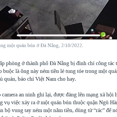
rong một quán bún ở Đà Nẵng, 2/10/2022.
ấp phòng ở thành phố Đà Nẵng bị đình chỉ công tác 
o buộc là ông này ném tiền lẻ tung tóe trong một qu
hủ quán, báo chí Việt Nam cho hay.
 camera an ninh ghi lại, được đăng lên mạng xã hội 
ng vụ việc xảy ra ở một quán bún thuộc quận Ngũ H
n bộ vung tay ném một nắm tiền, dùng từ “rác” để nó