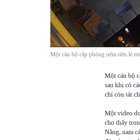
VIỆT NAM
NGƯ DÂN VIỆT VÀ LÀN SÓNG
TRỘM HẢI SÂM
BÊN KIA QUỐC LỘ: TIẾNG VỌNG
TỪ NÔNG THÔN MỸ
QUAN HỆ VIỆT MỸ
Một cán bộ cấp phòng ném tiền lẻ t
Một cán bộ c
sau khi có cá
chí còn tát c
Một video do
cho thấy tro
Nẵng, nam cá