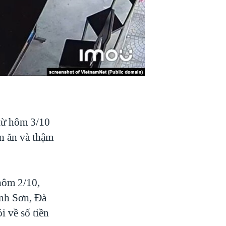
từ hôm 3/10
án ăn và thậm
hôm 2/10,
ành Sơn, Đà
i về số tiền