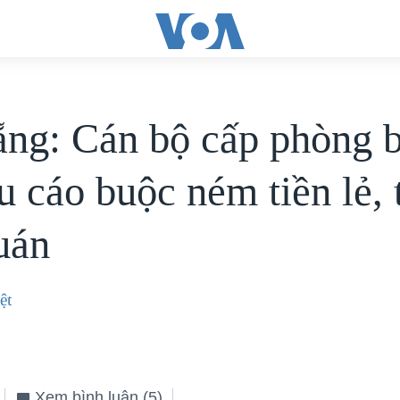
ng: Cán bộ cấp phòng b
u cáo buộc ném tiền lẻ, 
uán
ệt
Xem bình luận
(5)