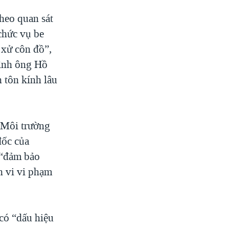
theo quan sát
chức vụ be
 xử côn đồ”,
hình ông Hồ
 tôn kính lâu
à Môi trường
đốc của
 “đảm bảo
h vi vi phạm
có “dấu hiệu