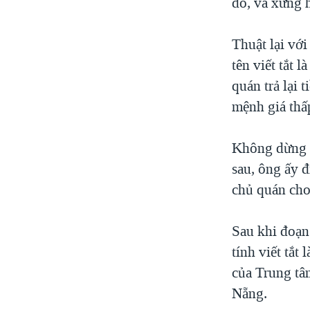
đó, và xưng 
Thuật lại vớ
tên viết tắt 
quán trả lại 
mệnh giá thấ
Không dừng l
sau, ông ấy đ
chủ quán cho
Sau khi đoạn
tính viết tắt
của Trung tâ
Nẵng.