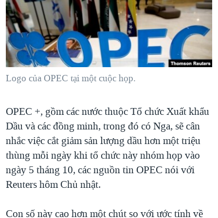
TẠI
VIDEO
"Tìm"
NGƯỜI VIỆT HẢI NGOẠI
HÀNH TRÌNH BẦU CỬ 2024
NGHE
ĐỜI SỐNG
MỘT NĂM CHIẾN TRANH TẠI DẢI GAZA
KINH TẾ
MẠNG XÃ HỘI
GIẢI MÃ VÀNH ĐAI & CON ĐƯỜNG
KHOA HỌC
NGÀY TỊ NẠN THẾ GIỚI
Logo của OPEC tại một cuộc họp.
SỨC KHOẺ
TRỊNH VĨNH BÌNH - NGƯỜI HẠ 'BÊN THẮNG CUỘC'
Ngôn ngữ khác
VĂN HOÁ
GROUND ZERO – XƯA VÀ NAY
OPEC +, gồm các nước thuộc Tổ chức Xuất khẩu
THỂ THAO
Dầu và các đồng minh, trong đó có Nga, sẽ cân
CHI PHÍ CHIẾN TRANH AFGHANISTAN
GIÁO DỤC
nhắc việc cắt giảm sản lượng dầu hơn một triệu
CÁC GIÁ TRỊ CỘNG HÒA Ở VIỆT NAM
thùng mỗi ngày khi tổ chức này nhóm họp vào
THƯỢNG ĐỈNH TRUMP-KIM TẠI VIỆT NAM
ngày 5 tháng 10, các nguồn tin OPEC nói với
TRỊNH VĨNH BÌNH VS. CHÍNH PHỦ VIỆT NAM
Reuters hôm Chủ nhật.
NGƯ DÂN VIỆT VÀ LÀN SÓNG TRỘM HẢI SÂM
Con số này cao hơn một chút so với ước tính về
BÊN KIA QUỐC LỘ: TIẾNG VỌNG TỪ NÔNG THÔN MỸ