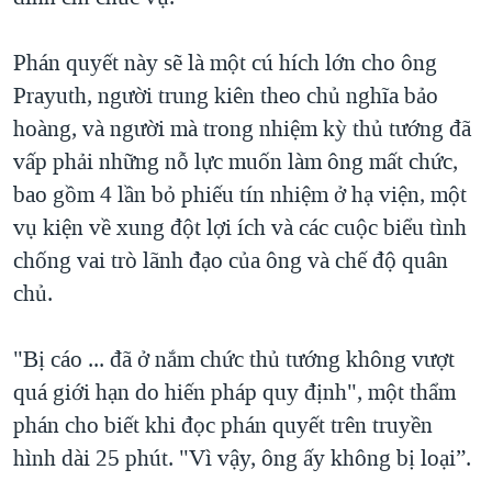
QUAN HỆ VIỆT MỸ
Phán quyết này sẽ là một cú hích lớn cho ông
Prayuth, người trung kiên theo chủ nghĩa bảo
hoàng, và người mà trong nhiệm kỳ thủ tướng đã
vấp phải những nỗ lực muốn làm ông mất chức,
bao gồm 4 lần bỏ phiếu tín nhiệm ở hạ viện, một
vụ kiện về xung đột lợi ích và các cuộc biểu tình
chống vai trò lãnh đạo của ông và chế độ quân
chủ.
"Bị cáo ... đã ở nắm chức thủ tướng không vượt
quá giới hạn do hiến pháp quy định", một thẩm
phán cho biết khi đọc phán quyết trên truyền
hình dài 25 phút. "Vì vậy, ông ấy không bị loại”.