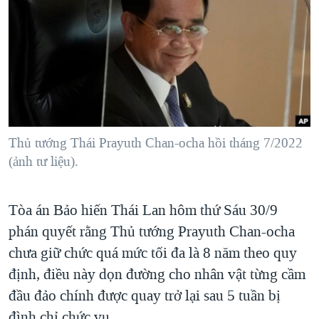
TẠI
VIDEO
"Tìm"
NGƯỜI VIỆT HẢI NGOẠI
HÀNH TRÌNH BẦU CỬ 2024
NGHE
ĐỜI SỐNG
MỘT NĂM CHIẾN TRANH TẠI DẢI GAZA
KINH TẾ
MẠNG XÃ HỘI
GIẢI MÃ VÀNH ĐAI & CON ĐƯỜNG
KHOA HỌC
NGÀY TỊ NẠN THẾ GIỚI
SỨC KHOẺ
TRỊNH VĨNH BÌNH - NGƯỜI HẠ 'BÊN THẮNG CUỘC'
Thủ tướng Thái Prayuth Chan-ocha hồi tháng 7/2022
Ngôn ngữ khác
VĂN HOÁ
GROUND ZERO – XƯA VÀ NAY
(ảnh tư liệu).
THỂ THAO
CHI PHÍ CHIẾN TRANH AFGHANISTAN
GIÁO DỤC
Tòa án Bảo hiến Thái Lan hôm thứ Sáu 30/9
CÁC GIÁ TRỊ CỘNG HÒA Ở VIỆT NAM
phán quyết rằng Thủ tướng Prayuth Chan-ocha
THƯỢNG ĐỈNH TRUMP-KIM TẠI VIỆT NAM
chưa giữ chức quá mức tối đa là 8 năm theo quy
TRỊNH VĨNH BÌNH VS. CHÍNH PHỦ VIỆT NAM
định, điều này dọn đường cho nhân vật từng cầm
NGƯ DÂN VIỆT VÀ LÀN SÓNG TRỘM HẢI SÂM
đầu đảo chính được quay trở lại sau 5 tuần bị
BÊN KIA QUỐC LỘ: TIẾNG VỌNG TỪ NÔNG THÔN MỸ
đình chỉ chức vụ.