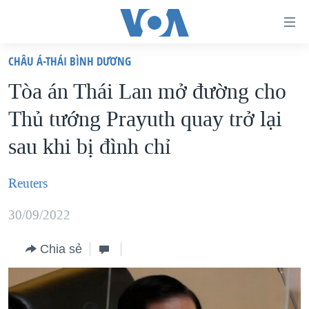
Đường
dẫn
CHÂU Á-THÁI BÌNH DƯƠNG
truy
TRANG CHỦ
Tòa án Thái Lan mở đường cho
cập
VIỆT NAM
Thủ tướng Prayuth quay trở lại
Tới
HOA KỲ
nội
sau khi bị đình chỉ
BIỂN ĐÔNG
dung
THẾ GIỚI
chính
Reuters
BLOG
Tới
30/09/2022
điều
DIỄN ĐÀN
hướng
MỤC
Chia sẻ
chính
CHUYÊN ĐỀ
TỰ DO BÁO CHÍ
Đi
HỌC TIẾNG ANH
VẠCH TRẦN TIN GIẢ
CHIẾN TRANH THƯƠNG MẠI CỦA MỸ: QUÁ KHỨ VÀ HIỆN
tới