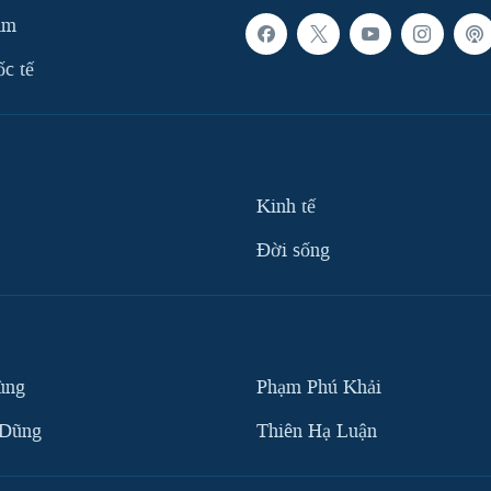
am
ốc tế
Kinh tế
Ðời sống
ùng
Phạm Phú Khải
 Dũng
Thiên Hạ Luận