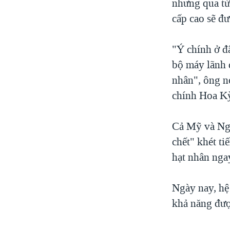
nhưng qua từ 
cấp cao sẽ đư
"Ý chính ở đ
bộ máy lãnh đ
nhân", ông nó
chính Hoa Kỳ
Cả Mỹ và Nga
chết" khét ti
hạt nhân ngay
Ngày nay, hệ
khả năng đượ