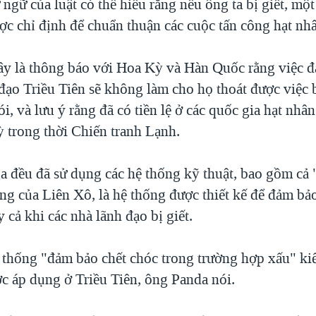
ngữ của luật có thể hiểu rằng nếu ông ta bị giết, mộ
ợc chỉ định để chuẩn thuận các cuộc tấn công hạt nh
ây là thông báo với Hoa Kỳ và Hàn Quốc rằng việc 
ạo Triều Tiên sẽ không làm cho họ thoát được việc b
i, và lưu ý rằng đã có tiền lệ ở các quốc gia hạt nhân
 trong thời Chiến tranh Lạnh.
 đều đã sử dụng các hệ thống kỹ thuật, bao gồm cả 
ếng của Liên Xô, là hệ thống được thiết kế để đảm bảo
 cả khi các nhà lãnh đạo bị giết.
 thống "đảm bảo chết chóc trong trường hợp xấu" kiể
c áp dụng ở Triều Tiên, ông Panda nói.