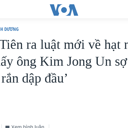
ÌNH DƯƠNG
Tiên ra luật mới về hạt 
hấy ông Kim Jong Un sợ
 rắn dập đầu’
Xem bình luận