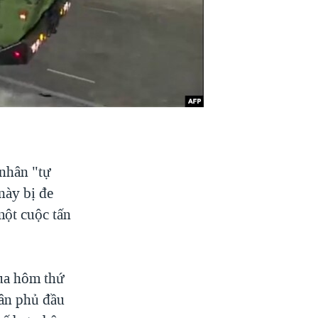
 nhân "tự
này bị đe
một cuộc tấn
qua hôm thứ
hân phủ đầu