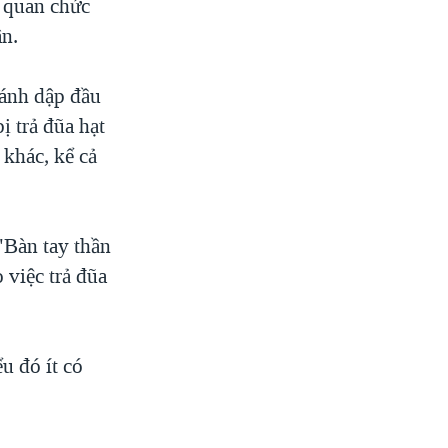
t quan chức
ân.
đánh dập đầu
ị trả đũa hạt
 khác, kể cả
"Bàn tay thần
 việc trả đũa
u đó ít có