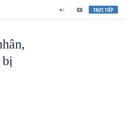
TRỰC TIẾP
nhân,
 bị