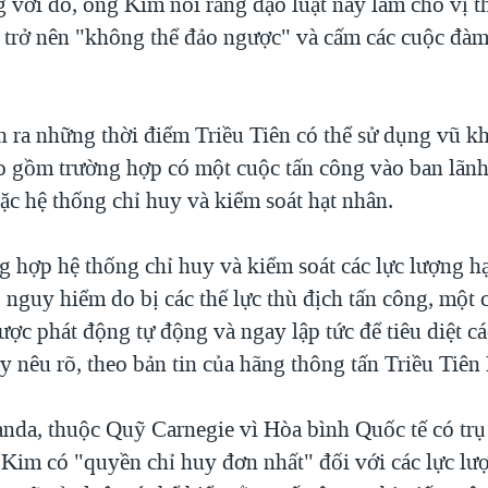
g với đó, ông Kim nói rằng đạo luật này làm cho vị t
 trở nên "không thể đảo ngược" và cấm các cuộc đàm
.
h ra những thời điểm Triều Tiên có thể sử dụng vũ kh
o gồm trường hợp có một cuộc tấn công vào ban lãnh
ặc hệ thống chỉ huy và kiểm soát hạt nhân.
g hợp hệ thống chỉ huy và kiểm soát các lực lượng h
 nguy hiểm do bị các thế lực thù địch tấn công, một 
ược phát động tự động và ngay lập tức để tiêu diệt cá
ày nêu rõ, theo bản tin của hãng thông tấn Triều Ti
nda, thuộc Quỹ Carnegie vì Hòa bình Quốc tế có trụ 
 Kim có "quyền chỉ huy đơn nhất" đối với các lực lư