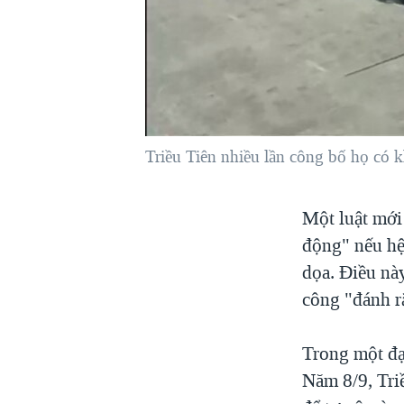
VIỆT NAM
NGƯ DÂN VIỆT VÀ LÀN SÓNG
TRỘM HẢI SÂM
BÊN KIA QUỐC LỘ: TIẾNG VỌNG
TỪ NÔNG THÔN MỸ
QUAN HỆ VIỆT MỸ
Triều Tiên nhiều lần công bố họ có k
Một luật mới
động" nếu hệ
dọa. Điều nà
công "đánh r
Trong một đạ
Năm 8/9, Tri