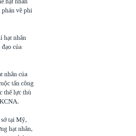
hế hạt nhân
 phán về phi
í hạt nhân
 đạo của
ạt nhân của
cuộc tấn công
c thế lực thù
ên KCNA.
sở tại Mỹ,
ợng hạt nhân,