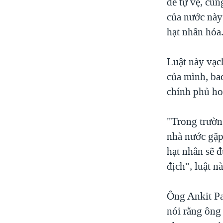
để tự vệ, cùn
của nước này
hạt nhân hóa
Luật này vạc
của mình, ba
chính phủ ho
"Trong trườn
nhà nước gặp
hạt nhân sẽ đ
địch", luật n
Ông Ankit Pa
nói rằng ông