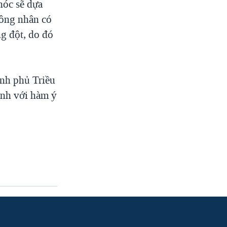
hóc sẽ dựa
Công nhân có
g đột, do đó
nh phủ Triều
anh với hàm ý