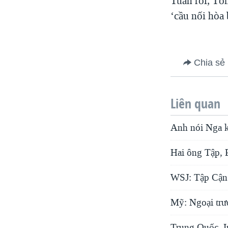
Tuần rồi, Tổ
‘cầu nối hòa 
Chia sẻ
Liên quan
Anh nói Nga k
Hai ông Tập, P
WSJ: Tập Cận 
Mỹ: Ngoại trư
Trung Quốc, I