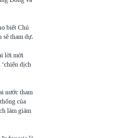
ho biết Chủ
 sẽ tham dự.
i lời mời
 ‘chiến dịch
ai nước tham
 thống của
ách làm giảm