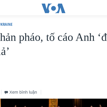
KRAINE
hản pháo, tố cáo Anh ‘
iả’
Xem bình luận