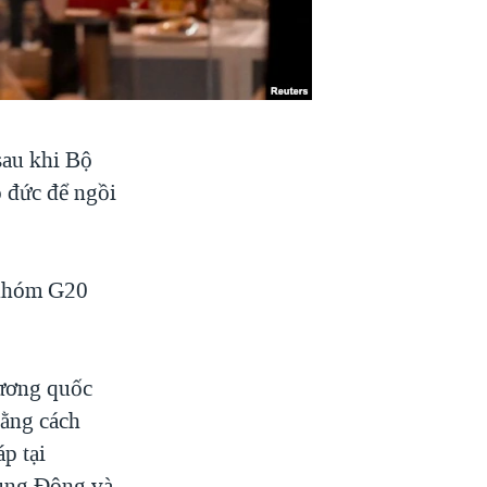
sau khi Bộ
o đức để ngồi
 nhóm G20
Vương quốc
bằng cách
p tại
rung Đông và