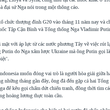
oà đại sứ Nga nói trong một thông cáo.
 tổ chức thượng đỉnh G20 vào tháng 11 năm nay và c
uốc Tập Cận Bình và Tổng thống Nga Vladimir Putin
 mặt với áp lực từ các nước phương Tây về việc rút lạ
 Putin do Nga xâm lược Ukraine mà ông Putin gọi là
iệt’.
ndonesia muốn đóng vai trò là người hòa giải giữa h
ong những tháng gần đây, ông đã đến gặp cả hai Tổng
ga để kêu gọi chấm dứt chiến tranh, đồng thời tìm c
ng hoảng lương thực toàn cầu.