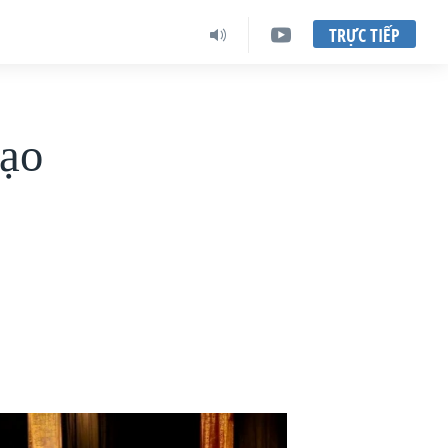
TRỰC TIẾP
đạo