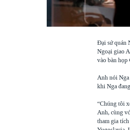
VIỆT NAM
NGƯ DÂN VIỆT VÀ LÀN SÓNG
TRỘM HẢI SÂM
BÊN KIA QUỐC LỘ: TIẾNG VỌNG
TỪ NÔNG THÔN MỸ
Đại sứ quán 
QUAN HỆ VIỆT MỸ
Ngoại giao A
vào bàn họp
Anh nói Nga 
khi Nga đang
“Chúng tôi x
Anh, cùng vớ
tham gia tích
Yugoslavia, 