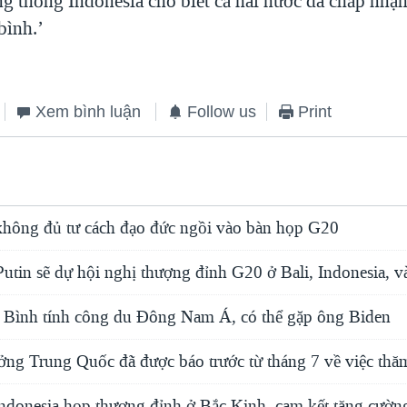
ng thống Indonesia cho biết cả hai nước đã chấp nhận
bình.’
Xem bình luận
Follow us
Print
hông đủ tư cách đạo đức ngồi vào bàn họp G20
utin sẽ dự hội nghị thượng đỉnh G20 ở Bali, Indonesia, v
Bình tính công du Đông Nam Á, có thể gặp ông Biden
ởng Trung Quốc đã được báo trước từ tháng 7 về việc th
ndonesia họp thượng đỉnh ở Bắc Kinh, cam kết tăng cườn