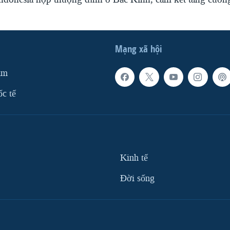
Mạng xã hội
am
ốc tế
Kinh tế
Ðời sống