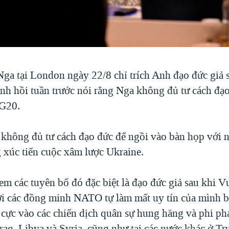
Nga tại London ngày 22/8 chỉ trích Anh đạo đức giả 
nh hồi tuần trước nói rằng Nga không đủ tư cách đạ
 G20.
không đủ tư cách đạo đức để ngồi vào bàn họp với
 xúc tiến cuộc xâm lược Ukraine.
em các tuyên bố đó đặc biệt là đạo đức giả sau khi 
i các đồng minh NATO tự làm mất uy tín của mình 
 cực vào các chiến dịch quân sự hung hăng và phi phá
Iraq, Libya và Syria, cũng như tại các nước khác ở T