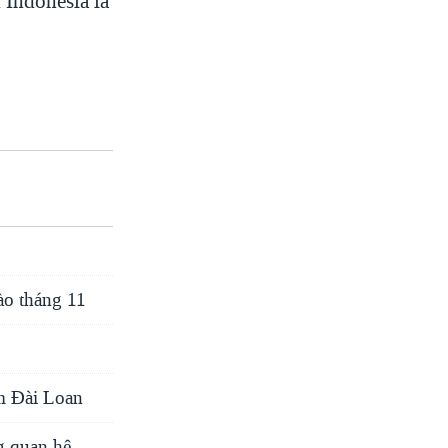
 Indonesia là
ào tháng 11
ăm Đài Loan
g quan hệ