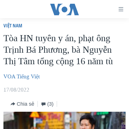
Đường
dẫn
VIỆT NAM
truy
TRANG CHỦ
Tòa HN tuyên y án, phạt ông
cập
VIỆT NAM
Trịnh Bá Phương, bà Nguyễn
Tới
HOA KỲ
nội
Thị Tâm tổng cộng 16 năm tù
BIỂN ĐÔNG
dung
THẾ GIỚI
chính
VOA Tiếng Việt
BLOG
Tới
17/08/2022
điều
DIỄN ĐÀN
hướng
MỤC
Chia sẻ
(3)
chính
CHUYÊN ĐỀ
TỰ DO BÁO CHÍ
Đi
HỌC TIẾNG ANH
VẠCH TRẦN TIN GIẢ
CHIẾN TRANH THƯƠNG MẠI CỦA MỸ: QUÁ KHỨ VÀ HIỆN
tới