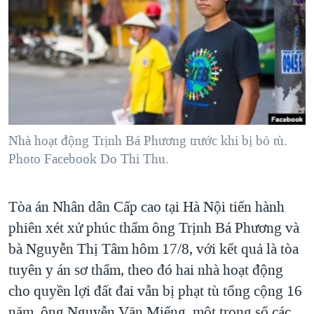
TẠI
VIDEO
"Tìm"
NGƯỜI VIỆT HẢI NGOẠI
HÀNH TRÌNH BẦU CỬ 2024
NGHE
ĐỜI SỐNG
MỘT NĂM CHIẾN TRANH TẠI DẢI GAZA
KINH TẾ
MẠNG XÃ HỘI
GIẢI MÃ VÀNH ĐAI & CON ĐƯỜNG
KHOA HỌC
NGÀY TỊ NẠN THẾ GIỚI
SỨC KHOẺ
TRỊNH VĨNH BÌNH - NGƯỜI HẠ 'BÊN THẮNG CUỘC'
Nhà hoạt động Trịnh Bá Phương trước khi bị bỏ tù.
Ngôn ngữ khác
VĂN HOÁ
GROUND ZERO – XƯA VÀ NAY
Photo Facebook Do Thi Thu.
THỂ THAO
CHI PHÍ CHIẾN TRANH AFGHANISTAN
GIÁO DỤC
Tòa án Nhân dân Cấp cao tại Hà Nội tiến hành
CÁC GIÁ TRỊ CỘNG HÒA Ở VIỆT NAM
phiên xét xử phúc thẩm ông Trịnh Bá Phương và
THƯỢNG ĐỈNH TRUMP-KIM TẠI VIỆT NAM
bà Nguyễn Thị Tâm hôm 17/8, với kết quả là tòa
TRỊNH VĨNH BÌNH VS. CHÍNH PHỦ VIỆT NAM
tuyên y án sơ thẩm, theo đó hai nhà hoạt động
NGƯ DÂN VIỆT VÀ LÀN SÓNG TRỘM HẢI SÂM
cho quyền lợi đất đai vẫn bị phạt tù tổng cộng 16
BÊN KIA QUỐC LỘ: TIẾNG VỌNG TỪ NÔNG THÔN MỸ
năm, ông Nguyễn Văn Miếng, một trong số các