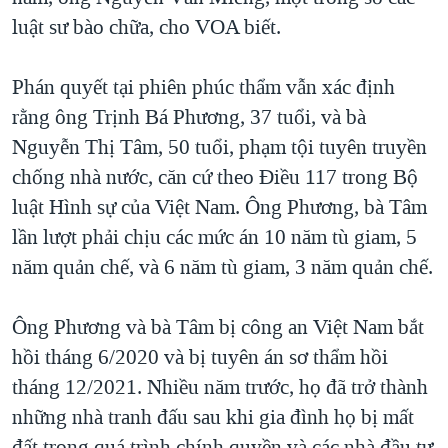
luật sư bào chữa, cho VOA biết.
QUAN HỆ VIỆT MỸ
Phán quyết tại phiên phúc thẩm vẫn xác định
rằng ông Trịnh Bá Phương, 37 tuổi, và bà
Nguyễn Thị Tâm, 50 tuổi, phạm tội tuyên truyền
chống nhà nước, căn cứ theo Điều 117 trong Bộ
luật Hình sự của Việt Nam. Ông Phương, bà Tâm
lần lượt phải chịu các mức án 10 năm tù giam, 5
năm quản chế, và 6 năm tù giam, 3 năm quản chế.
Ông Phương và bà Tâm bị công an Việt Nam bắt
hồi tháng 6/2020 và bị tuyên án sơ thẩm hồi
tháng 12/2021. Nhiều năm trước, họ đã trở thành
những nhà tranh đấu sau khi gia đình họ bị mất
đất trong quá trình chính quyền và các nhà đầu tư