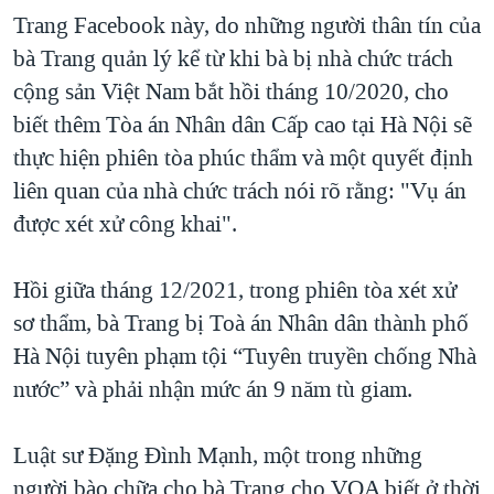
Trang Facebook này, do những người thân tín của
QUAN HỆ VIỆT MỸ
bà Trang quản lý kể từ khi bà bị nhà chức trách
cộng sản Việt Nam bắt hồi tháng 10/2020, cho
biết thêm Tòa án Nhân dân Cấp cao tại Hà Nội sẽ
thực hiện phiên tòa phúc thẩm và một quyết định
liên quan của nhà chức trách nói rõ rằng: "Vụ án
được xét xử công khai".
Hồi giữa tháng 12/2021, trong phiên tòa xét xử
sơ thẩm, bà Trang bị Toà án Nhân dân thành phố
Hà Nội tuyên phạm tội “Tuyên truyền chống Nhà
nước” và phải nhận mức án 9 năm tù giam.
Luật sư Đặng Đình Mạnh, một trong những
người bào chữa cho bà Trang cho VOA biết ở thời