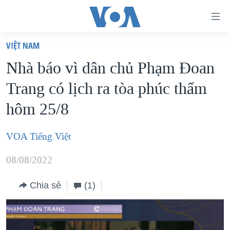
Đường
dẫn
VIỆT NAM
truy
TRANG CHỦ
Nhà báo vì dân chủ Phạm Đoan
cập
VIỆT NAM
Trang có lịch ra tòa phúc thẩm
Tới
HOA KỲ
nội
hôm 25/8
BIỂN ĐÔNG
dung
THẾ GIỚI
chính
VOA Tiếng Việt
BLOG
Tới
08/08/2022
điều
DIỄN ĐÀN
hướng
MỤC
Chia sẻ
(1)
chính
CHUYÊN ĐỀ
TỰ DO BÁO CHÍ
Đi
HỌC TIẾNG ANH
VẠCH TRẦN TIN GIẢ
CHIẾN TRANH THƯƠNG MẠI CỦA MỸ: QUÁ KHỨ VÀ HIỆN
tới