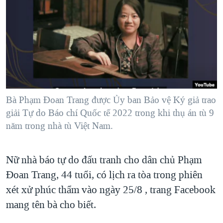
TẠI
VIDEO
"Tìm"
NGƯỜI VIỆT HẢI NGOẠI
HÀNH TRÌNH BẦU CỬ 2024
NGHE
ĐỜI SỐNG
MỘT NĂM CHIẾN TRANH TẠI DẢI GAZA
KINH TẾ
MẠNG XÃ HỘI
GIẢI MÃ VÀNH ĐAI & CON ĐƯỜNG
KHOA HỌC
NGÀY TỊ NẠN THẾ GIỚI
SỨC KHOẺ
TRỊNH VĨNH BÌNH - NGƯỜI HẠ 'BÊN THẮNG CUỘC'
Bà Phạm Đoan Trang được Ủy ban Bảo vệ Ký giả trao
Ngôn ngữ khác
VĂN HOÁ
GROUND ZERO – XƯA VÀ NAY
giải Tự do Báo chí Quốc tế 2022 trong khi thụ án tù 9
THỂ THAO
năm trong nhà tù Việt Nam.
CHI PHÍ CHIẾN TRANH AFGHANISTAN
GIÁO DỤC
CÁC GIÁ TRỊ CỘNG HÒA Ở VIỆT NAM
Nữ nhà báo tự do đấu tranh cho dân chủ Phạm
THƯỢNG ĐỈNH TRUMP-KIM TẠI VIỆT NAM
Đoan Trang, 44 tuổi, có lịch ra tòa trong phiên
TRỊNH VĨNH BÌNH VS. CHÍNH PHỦ VIỆT NAM
xét xử phúc thẩm vào ngày 25/8 , trang Facebook
NGƯ DÂN VIỆT VÀ LÀN SÓNG TRỘM HẢI SÂM
mang tên bà cho biết.
BÊN KIA QUỐC LỘ: TIẾNG VỌNG TỪ NÔNG THÔN MỸ