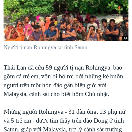
TẠI
VIDEO
"Tìm"
NGƯỜI VIỆT HẢI NGOẠI
HÀNH TRÌNH BẦU CỬ 2024
NGHE
ĐỜI SỐNG
MỘT NĂM CHIẾN TRANH TẠI DẢI GAZA
KINH TẾ
MẠNG XÃ HỘI
GIẢI MÃ VÀNH ĐAI & CON ĐƯỜNG
KHOA HỌC
NGÀY TỊ NẠN THẾ GIỚI
Người tị nạn Rohingya tại tỉnh Satun.
SỨC KHOẺ
TRỊNH VĨNH BÌNH - NGƯỜI HẠ 'BÊN THẮNG CUỘC'
Ngôn ngữ khác
VĂN HOÁ
GROUND ZERO – XƯA VÀ NAY
Thái Lan đã cứu 59 người tị nạn Rohingya, bao
THỂ THAO
gồm cả trẻ em, vốn bị bỏ rơi bởi những kẻ buôn
CHI PHÍ CHIẾN TRANH AFGHANISTAN
GIÁO DỤC
người trên một hòn đảo gần biên giới với
CÁC GIÁ TRỊ CỘNG HÒA Ở VIỆT NAM
Malaysia, cảnh sát cho biết hôm Chủ nhật.
THƯỢNG ĐỈNH TRUMP-KIM TẠI VIỆT NAM
TRỊNH VĨNH BÌNH VS. CHÍNH PHỦ VIỆT NAM
Những người Rohingya - 31 đàn ông, 23 phụ nữ
NGƯ DÂN VIỆT VÀ LÀN SÓNG TRỘM HẢI SÂM
và 5 trẻ em - được tìm thấy trên đảo Dong ở tỉnh
Satun, giáp với Malaysia, trợ lý cảnh sát trưởng
BÊN KIA QUỐC LỘ: TIẾNG VỌNG TỪ NÔNG THÔN MỸ