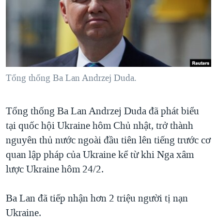
TẠI
VIDEO
"Tìm"
NGƯỜI VIỆT HẢI NGOẠI
HÀNH TRÌNH BẦU CỬ 2024
NGHE
ĐỜI SỐNG
MỘT NĂM CHIẾN TRANH TẠI DẢI GAZA
KINH TẾ
MẠNG XÃ HỘI
GIẢI MÃ VÀNH ĐAI & CON ĐƯỜNG
KHOA HỌC
NGÀY TỊ NẠN THẾ GIỚI
Tổng thống Ba Lan Andrzej Duda.
SỨC KHOẺ
TRỊNH VĨNH BÌNH - NGƯỜI HẠ 'BÊN THẮNG CUỘC'
Ngôn ngữ khác
VĂN HOÁ
GROUND ZERO – XƯA VÀ NAY
Tổng thống Ba Lan Andrzej Duda đã phát biểu
THỂ THAO
tại quốc hội Ukraine hôm Chủ nhật, trở thành
CHI PHÍ CHIẾN TRANH AFGHANISTAN
GIÁO DỤC
nguyên thủ nước ngoài đầu tiên lên tiếng trước cơ
CÁC GIÁ TRỊ CỘNG HÒA Ở VIỆT NAM
quan lập pháp của Ukraine kể từ khi Nga xâm
THƯỢNG ĐỈNH TRUMP-KIM TẠI VIỆT NAM
lược Ukraine hôm 24/2.
TRỊNH VĨNH BÌNH VS. CHÍNH PHỦ VIỆT NAM
NGƯ DÂN VIỆT VÀ LÀN SÓNG TRỘM HẢI SÂM
Ba Lan đã tiếp nhận hơn 2 triệu người tị nạn
Ukraine.
BÊN KIA QUỐC LỘ: TIẾNG VỌNG TỪ NÔNG THÔN MỸ