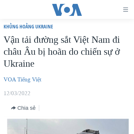
Đường
dẫn
KHỦNG HOẢNG UKRAINE
truy
TRANG CHỦ
Vận tải đường sắt Việt Nam đi
cập
VIỆT NAM
châu Âu bị hoãn do chiến sự ở
Tới
HOA KỲ
nội
Ukraine
BIỂN ĐÔNG
dung
THẾ GIỚI
chính
VOA Tiếng Việt
BLOG
Tới
12/03/2022
điều
DIỄN ĐÀN
hướng
MỤC
Chia sẻ
chính
CHUYÊN ĐỀ
TỰ DO BÁO CHÍ
Đi
HỌC TIẾNG ANH
VẠCH TRẦN TIN GIẢ
CHIẾN TRANH THƯƠNG MẠI CỦA MỸ: QUÁ KHỨ VÀ HIỆN
tới