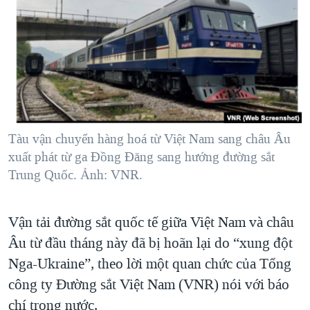
TẠI
VIDEO
"Tìm"
NGƯỜI VIỆT HẢI NGOẠI
HÀNH TRÌNH BẦU CỬ 2024
NGHE
ĐỜI SỐNG
MỘT NĂM CHIẾN TRANH TẠI DẢI GAZA
KINH TẾ
MẠNG XÃ HỘI
GIẢI MÃ VÀNH ĐAI & CON ĐƯỜNG
KHOA HỌC
NGÀY TỊ NẠN THẾ GIỚI
SỨC KHOẺ
TRỊNH VĨNH BÌNH - NGƯỜI HẠ 'BÊN THẮNG CUỘC'
Tàu vận chuyển hàng hoá từ Việt Nam sang châu Âu
Ngôn ngữ khác
VĂN HOÁ
GROUND ZERO – XƯA VÀ NAY
xuất phát từ ga Đồng Đăng sang hướng đường sắt
THỂ THAO
Trung Quốc. Ảnh: VNR.
CHI PHÍ CHIẾN TRANH AFGHANISTAN
GIÁO DỤC
CÁC GIÁ TRỊ CỘNG HÒA Ở VIỆT NAM
Vận tải đường sắt quốc tế giữa Việt Nam và châu
THƯỢNG ĐỈNH TRUMP-KIM TẠI VIỆT NAM
Âu từ đầu tháng này đã bị hoãn lại do “xung đột
TRỊNH VĨNH BÌNH VS. CHÍNH PHỦ VIỆT NAM
Nga-Ukraine”, theo lời một quan chức của Tổng
NGƯ DÂN VIỆT VÀ LÀN SÓNG TRỘM HẢI SÂM
công ty Đường sắt Việt Nam (VNR) nói với báo
chí trong nước.
BÊN KIA QUỐC LỘ: TIẾNG VỌNG TỪ NÔNG THÔN MỸ