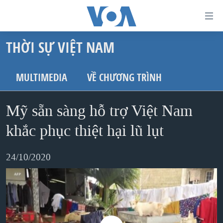
Đường
dẫn
THỜI SỰ VIỆT NAM
truy
TRANG CHỦ
cập
VIỆT NAM
MULTIMEDIA
VỀ CHƯƠNG TRÌNH
Tới
HOA KỲ
nội
Mỹ sẵn sàng hỗ trợ Việt Nam
BIỂN ĐÔNG
dung
THẾ GIỚI
khắc phục thiệt hại lũ lụt
chính
BLOG
Tới
24/10/2020
điều
DIỄN ĐÀN
hướng
MỤC
chính
CHUYÊN ĐỀ
TỰ DO BÁO CHÍ
Đi
HỌC TIẾNG ANH
VẠCH TRẦN TIN GIẢ
CHIẾN TRANH THƯƠNG MẠI CỦA MỸ: QUÁ KHỨ VÀ HIỆN
tới