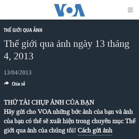
Đường
dẫn
truy
THẾ GIỚI QUA ẢNH
TRANG CHỦ
cập
Thế giới qua ảnh ngày 13 tháng
VIỆT NAM
Tới
4, 2013
HOA KỲ
nội
BIỂN ĐÔNG
dung
13/04/2013
THẾ GIỚI
chính
Chia sẻ
BLOG
Tới
điều
DIỄN ĐÀN
THỬ TÀI CHỤP ẢNH CỦA BẠN
hướng
Hãy gửi cho VOA những bức ảnh của bạn và ảnh
MỤC
chính
của bạn có thể sẽ xuất hiện trong chuyên mục Thế
CHUYÊN ĐỀ
TỰ DO BÁO CHÍ
Đi
giới qua ảnh của chúng tôi!
Cách gửi ảnh
HỌC TIẾNG ANH
VẠCH TRẦN TIN GIẢ
CHIẾN TRANH THƯƠNG MẠI CỦA MỸ: QUÁ KHỨ VÀ HIỆN
tới