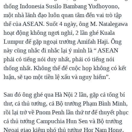
thống Indonesia Susilo Bambang Yudhoyono,
một nhà lãnh đạo luôn quan tâm đến vai trò tập
thể của ASEAN. Suốt 4 ngày, ông M. Natalegawa
hoạt động không ngơi nghỉ, 2 lần ghé Kuala
Lumpur để gặp ngoại trưởng Amifah Haji. Ông
này cũng nhắc đi nhắc lại ý mình là “ ASEAN
phải có tiếng nói duy nhất, phải có tiếng nói
thống nhất. Không thể để cuộc họp không có kết
luận, sẽ tạo một tiền lệ xấu và nguy hiểm”.
Sau đó ông ghé qua Hà Nội 2 lần, gặp cả tổng bí
thư, cả thủ tướng, cả Bộ trưởng Phạm Bình Minh,
rồi lại trở về Pnom Penh lần thứ tư để thuyết phục
cả thủ tướng Campuchia Hun Sen và Bộ trưởng
Ngoại giao kiêm phó thủ tướng Hor Nam Hong.