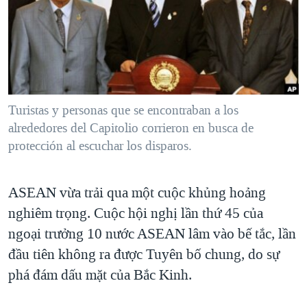
TẠI
VIDEO
"Tìm"
NGƯỜI VIỆT HẢI NGOẠI
HÀNH TRÌNH BẦU CỬ 2024
NGHE
ĐỜI SỐNG
MỘT NĂM CHIẾN TRANH TẠI DẢI GAZA
KINH TẾ
MẠNG XÃ HỘI
GIẢI MÃ VÀNH ĐAI & CON ĐƯỜNG
KHOA HỌC
NGÀY TỊ NẠN THẾ GIỚI
Turistas y personas que se encontraban a los
SỨC KHOẺ
alrededores del Capitolio corrieron en busca de
TRỊNH VĨNH BÌNH - NGƯỜI HẠ 'BÊN THẮNG CUỘC'
Ngôn ngữ khác
VĂN HOÁ
protección al escuchar los disparos.
GROUND ZERO – XƯA VÀ NAY
THỂ THAO
CHI PHÍ CHIẾN TRANH AFGHANISTAN
GIÁO DỤC
ASEAN vừa trải qua một cuộc khủng hoảng
CÁC GIÁ TRỊ CỘNG HÒA Ở VIỆT NAM
nghiêm trọng. Cuộc hội nghị lần thứ 45 của
THƯỢNG ĐỈNH TRUMP-KIM TẠI VIỆT NAM
ngoại trưởng 10 nước ASEAN lâm vào bế tắc, lần
TRỊNH VĨNH BÌNH VS. CHÍNH PHỦ VIỆT NAM
đầu tiên không ra được Tuyên bố chung, do sự
phá đám dấu mặt của Bắc Kinh.
NGƯ DÂN VIỆT VÀ LÀN SÓNG TRỘM HẢI SÂM
BÊN KIA QUỐC LỘ: TIẾNG VỌNG TỪ NÔNG THÔN MỸ