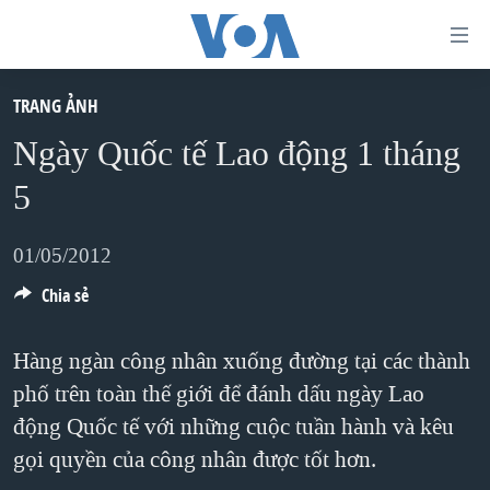
Đường
dẫn
truy
TRANG ẢNH
TRANG CHỦ
cập
Ngày Quốc tế Lao động 1 tháng
VIỆT NAM
Tới
5
HOA KỲ
nội
BIỂN ĐÔNG
dung
01/05/2012
THẾ GIỚI
chính
Chia sẻ
BLOG
Tới
điều
DIỄN ĐÀN
Hàng ngàn công nhân xuống đường tại các thành
hướng
phố trên toàn thế giới để đánh dấu ngày Lao
MỤC
chính
động Quốc tế với những cuộc tuần hành và kêu
CHUYÊN ĐỀ
TỰ DO BÁO CHÍ
Đi
gọi quyền của công nhân được tốt hơn.
HỌC TIẾNG ANH
VẠCH TRẦN TIN GIẢ
CHIẾN TRANH THƯƠNG MẠI CỦA MỸ: QUÁ KHỨ VÀ HIỆN
tới