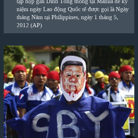
tập họp gần Dinh Tổng thống tại Manila để kỷ
QUAN HỆ VIỆT MỸ
niệm ngày Lao động Quốc tế được gọi là Ngày
tháng Năm tại Philippines, ngày 1 tháng 5,
2012 (AP)