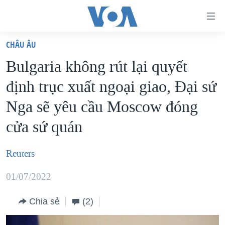
Đường
dẫn
CHÂU ÂU
truy
TRANG CHỦ
Bulgaria không rút lại quyết
cập
VIỆT NAM
định trục xuất ngoại giao, Đại sứ
Tới
HOA KỲ
nội
Nga sẽ yêu cầu Moscow đóng
BIỂN ĐÔNG
dung
cửa sứ quán
THẾ GIỚI
chính
BLOG
Tới
Reuters
điều
DIỄN ĐÀN
hướng
01/07/2022
MỤC
chính
CHUYÊN ĐỀ
TỰ DO BÁO CHÍ
Chia sẻ
(2)
Đi
HỌC TIẾNG ANH
VẠCH TRẦN TIN GIẢ
CHIẾN TRANH THƯƠNG MẠI CỦA MỸ: QUÁ KHỨ VÀ HIỆN
tới