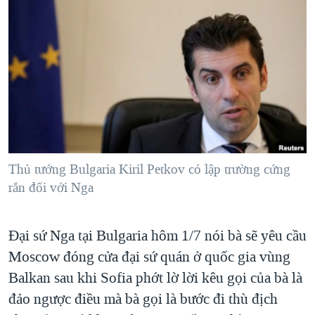
TẠI
VIDEO
"Tìm"
NGƯỜI VIỆT HẢI NGOẠI
HÀNH TRÌNH BẦU CỬ 2024
NGHE
ĐỜI SỐNG
MỘT NĂM CHIẾN TRANH TẠI DẢI GAZA
KINH TẾ
MẠNG XÃ HỘI
GIẢI MÃ VÀNH ĐAI & CON ĐƯỜNG
KHOA HỌC
NGÀY TỊ NẠN THẾ GIỚI
SỨC KHOẺ
TRỊNH VĨNH BÌNH - NGƯỜI HẠ 'BÊN THẮNG CUỘC'
Ngôn ngữ khác
VĂN HOÁ
GROUND ZERO – XƯA VÀ NAY
THỂ THAO
Thủ tướng Bulgaria Kiril Petkov có lập trường cứng
CHI PHÍ CHIẾN TRANH AFGHANISTAN
rắn đối với Nga
GIÁO DỤC
CÁC GIÁ TRỊ CỘNG HÒA Ở VIỆT NAM
THƯỢNG ĐỈNH TRUMP-KIM TẠI VIỆT NAM
Đại sứ Nga tại Bulgaria hôm 1/7 nói bà sẽ yêu cầu
Moscow đóng cửa đại sứ quán ở quốc gia vùng
TRỊNH VĨNH BÌNH VS. CHÍNH PHỦ VIỆT NAM
Balkan sau khi Sofia phớt lờ lời kêu gọi của bà là
NGƯ DÂN VIỆT VÀ LÀN SÓNG TRỘM HẢI SÂM
đảo ngược điều mà bà gọi là bước đi thù địch
BÊN KIA QUỐC LỘ: TIẾNG VỌNG TỪ NÔNG THÔN MỸ