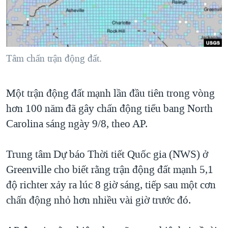
TẠI
VIDEO
"Tìm"
NGƯỜI VIỆT HẢI NGOẠI
HÀNH TRÌNH BẦU CỬ 2024
NGHE
ĐỜI SỐNG
MỘT NĂM CHIẾN TRANH TẠI DẢI GAZA
KINH TẾ
MẠNG XÃ HỘI
Tâm chấn trận động đất.
GIẢI MÃ VÀNH ĐAI & CON ĐƯỜNG
KHOA HỌC
NGÀY TỊ NẠN THẾ GIỚI
SỨC KHOẺ
Một trận động đất mạnh lần đầu tiên trong vòng
TRỊNH VĨNH BÌNH - NGƯỜI HẠ 'BÊN THẮNG CUỘC'
Ngôn ngữ khác
VĂN HOÁ
hơn 100 năm đã gây chấn động tiểu bang North
GROUND ZERO – XƯA VÀ NAY
THỂ THAO
Carolina sáng ngày 9/8, theo AP.
CHI PHÍ CHIẾN TRANH AFGHANISTAN
GIÁO DỤC
CÁC GIÁ TRỊ CỘNG HÒA Ở VIỆT NAM
Trung tâm Dự báo Thời tiết Quốc gia (NWS) ở
Greenville cho biết rằng trận động đất mạnh 5,1
THƯỢNG ĐỈNH TRUMP-KIM TẠI VIỆT NAM
độ richter xảy ra lúc 8 giờ sáng, tiếp sau một cơn
TRỊNH VĨNH BÌNH VS. CHÍNH PHỦ VIỆT NAM
chấn động nhỏ hơn nhiều vài giờ trước đó.
NGƯ DÂN VIỆT VÀ LÀN SÓNG TRỘM HẢI SÂM
BÊN KIA QUỐC LỘ: TIẾNG VỌNG TỪ NÔNG THÔN MỸ