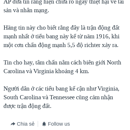
AP đưa tin rằng hiện chưa rõ ngay thiệt hại về tài
QUAN HỆ VIỆT MỸ
sản và nhân mạng.
Hãng tin này cho biết rằng đây là trận động đất
mạnh nhất ở tiểu bang này kể từ năm 1916, khi
một cơn chấn động mạnh 5,5 độ richter xảy ra.
Tin cho hay, tâm chấn nằm cách biên giới North
Carolina và Virginia khoảng 4 km.
Người dân ở các tiểu bang kế cận như Virginia,
South Carolina và Tennessee cũng cảm nhận
được trận động đất.
Chia sẻ
Follow us