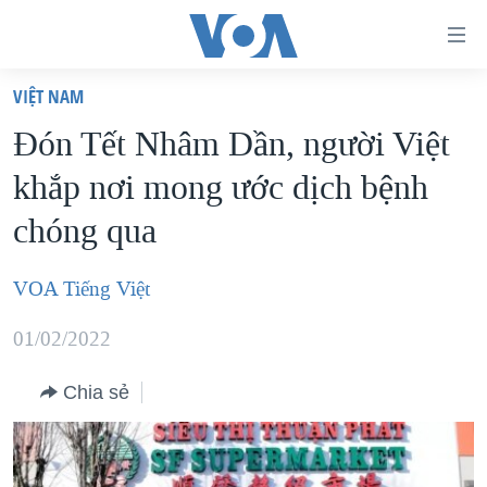
Đường
dẫn
VIỆT NAM
truy
TRANG CHỦ
Đón Tết Nhâm Dần, người Việt
cập
VIỆT NAM
khắp nơi mong ước dịch bệnh
Tới
HOA KỲ
nội
chóng qua
BIỂN ĐÔNG
dung
THẾ GIỚI
chính
VOA Tiếng Việt
BLOG
Tới
01/02/2022
điều
DIỄN ĐÀN
hướng
MỤC
Chia sẻ
chính
CHUYÊN ĐỀ
TỰ DO BÁO CHÍ
Đi
HỌC TIẾNG ANH
VẠCH TRẦN TIN GIẢ
CHIẾN TRANH THƯƠNG MẠI CỦA MỸ: QUÁ KHỨ VÀ HIỆN
tới