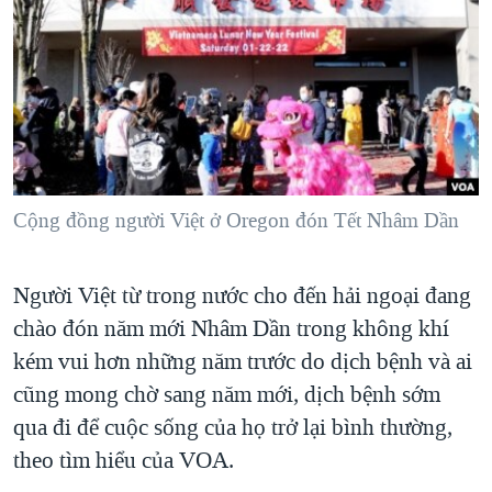
TẠI
VIDEO
"Tìm"
NGƯỜI VIỆT HẢI NGOẠI
HÀNH TRÌNH BẦU CỬ 2024
NGHE
ĐỜI SỐNG
MỘT NĂM CHIẾN TRANH TẠI DẢI GAZA
KINH TẾ
MẠNG XÃ HỘI
GIẢI MÃ VÀNH ĐAI & CON ĐƯỜNG
KHOA HỌC
NGÀY TỊ NẠN THẾ GIỚI
SỨC KHOẺ
TRỊNH VĨNH BÌNH - NGƯỜI HẠ 'BÊN THẮNG CUỘC'
Cộng đồng người Việt ở Oregon đón Tết Nhâm Dần
Ngôn ngữ khác
VĂN HOÁ
GROUND ZERO – XƯA VÀ NAY
THỂ THAO
CHI PHÍ CHIẾN TRANH AFGHANISTAN
Người Việt từ trong nước cho đến hải ngoại đang
GIÁO DỤC
CÁC GIÁ TRỊ CỘNG HÒA Ở VIỆT NAM
chào đón năm mới Nhâm Dần trong không khí
kém vui hơn những năm trước do dịch bệnh và ai
THƯỢNG ĐỈNH TRUMP-KIM TẠI VIỆT NAM
cũng mong chờ sang năm mới, dịch bệnh sớm
TRỊNH VĨNH BÌNH VS. CHÍNH PHỦ VIỆT NAM
qua đi để cuộc sống của họ trở lại bình thường,
NGƯ DÂN VIỆT VÀ LÀN SÓNG TRỘM HẢI SÂM
theo tìm hiểu của VOA.
BÊN KIA QUỐC LỘ: TIẾNG VỌNG TỪ NÔNG THÔN MỸ