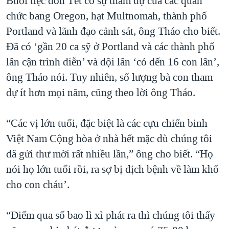
Buổi tiệc đón Tết có sự tham dự của các quan
chức bang Oregon, hạt Multnomah, thành phố
Portland và lãnh đạo cảnh sát, ông Tháo cho biết.
Đã có ‘gần 20 ca sỹ ở Portland và các thành phố
lân cận trình diễn’ và đội lân ‘có đến 16 con lân’,
ông Tháo nói. Tuy nhiên, số lượng bà con tham
dự ít hơn mọi năm, cũng theo lời ông Tháo.
“Các vị lớn tuổi, đặc biệt là các cựu chiến binh
Việt Nam Cộng hòa ở nhà hết mặc dù chúng tôi
đã gửi thư mời rất nhiều lần,” ông cho biết. “Họ
nói họ lớn tuổi rồi, ra sợ bị dịch bệnh về làm khổ
cho con cháu’.
“Điểm qua số bao lì xì phát ra thì chúng tôi thấy