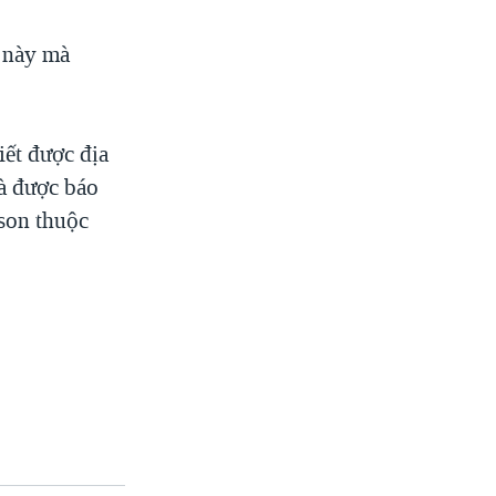
 này mà
iết được địa
và được báo
bson thuộc