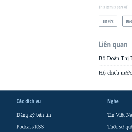
This item is part of
Tin tức
Kho
Liên quan
Bố Đoàn Thị 
Hộ chiếu nước 
Các dịch vụ
Nghe
Ðăng ký bản tin
Tin Việt N
Podcast/RSS
Thời sự qu