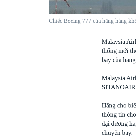
VIỆT NAM
NGƯ DÂN VIỆT VÀ LÀN SÓNG
Chiếc Boeing 777 của hãng hàng khô
TRỘM HẢI SÂM
BÊN KIA QUỐC LỘ: TIẾNG VỌNG
Malaysia Air
TỪ NÔNG THÔN MỸ
thống mới the
QUAN HỆ VIỆT MỸ
bay của hãng
Malaysia Air
SITANOAIR, v
Hãng cho biế
thông tin ch
đại dương ha
chuyến bay.