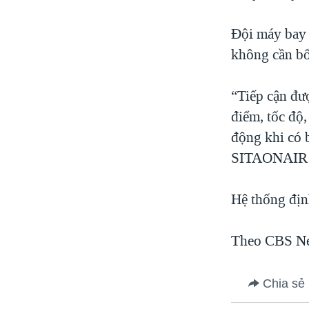
Đội máy bay 
không cần bổ
“Tiếp cận đượ
điểm, tốc độ,
động khi có 
SITAONAIR c
Hệ thống địn
Theo CBS N
Chia sẻ