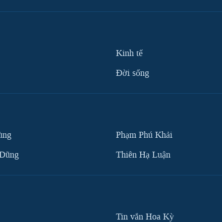
Kinh tế
Ðời sống
ùng
Phạm Phú Khải
 Dũng
Thiên Hạ Luận
Tin vắn Hoa Kỳ