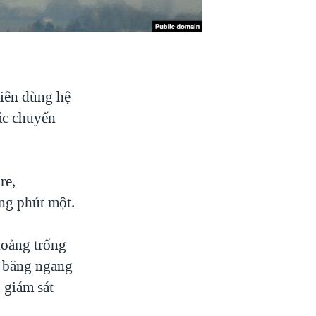
tiên dùng hệ
các chuyến
re,
ng phút một.
hoảng trống
ơ băng ngang
 giám sát